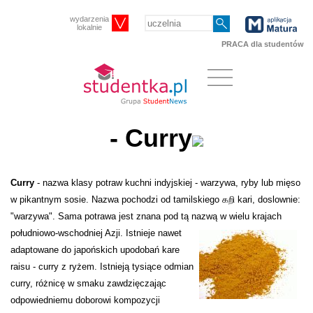
wydarzenia
lokalnie
PRACA dla studentów
-
Curry
Curry
- nazwa klasy potraw kuchni indyjskiej - warzywa, ryby lub mięso
w pikantnym sosie. Nazwa pochodzi od tamilskiego கறி kari, doslownie:
"warzywa". Sama potrawa jest znana pod tą nazwą w wielu krajach
południowo-wschodniej Azji.
Istnieje nawet
adaptowane do japońskich upodobań kare
raisu - curry z ryżem. Istnieją tysiące odmian
curry, różnicę w smaku zawdzięczając
odpowiedniemu doborowi kompozycji