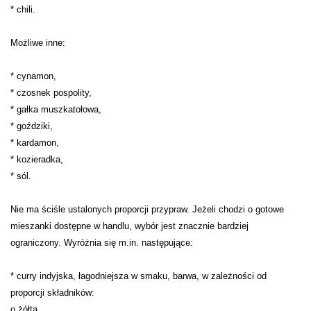
* chili.
Możliwe inne:
* cynamon,
* czosnek pospolity,
* gałka muszkatołowa,
* goździki,
* kardamon,
* kozieradka,
* sól.
Nie ma ściśle ustalonych proporcji przypraw. Jeżeli chodzi o gotowe
mieszanki dostępne w handlu, wybór jest znacznie bardziej
ograniczony. Wyróżnia się m.in. następujące:
* curry indyjska, łagodniejsza w smaku, barwa, w zależności od
proporcji składników:
o żółta,