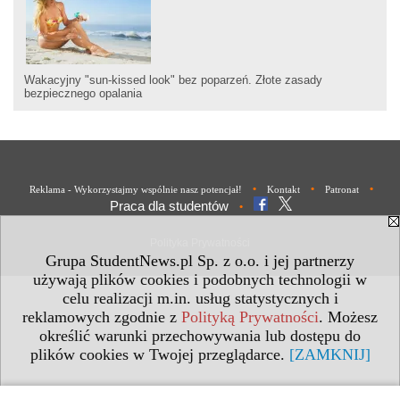
Wakacyjny "sun-kissed look" bez poparzeń. Złote zasady
bezpiecznego opalania
•
•
•
Reklama - Wykorzystajmy wspólnie nasz potencjał!
Kontakt
Patronat
Praca dla studentów
•
Polityka Prywatności
Grupa StudentNews.pl Sp. z o.o. i jej partnerzy
używają plików cookies i podobnych technologii w
celu realizacji m.in. usług statystycznych i
reklamowych zgodnie z
Polityką Prywatności
. Możesz
określić warunki przechowywania lub dostępu do
plików cookies w Twojej przeglądarce.
[ZAMKNIJ]