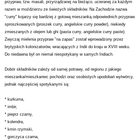
przypraw, tzw. masali, przyrządzanej na bieżąco, ucieranej za każdym
razem w moździerzu ze świeżych składników. Na Zachodzie nazwa
"curry" kojarzy się bardziej z gotową mieszanką odpowiednich przypraw
sproszkowanych (proszek curry, angielskie curry powder), niekiedy
zmieszanych z olejem lub ghi (pasta curry, angielskie curry paste).
Zwyczaj mielenia przypraw "na zapas" został wprowadzony przez
brytyjskich kolonizatorów, wracających z Indii do kraju w XVIII wieku.
Do niedawna był on niemal niespotykany w samych Indiach.
Dobór składników zależy od samej potrawy, od regionu z jakiego
mieszanka/mieszkaniec pochodzi oraz osobistych upodobań wytwórcy,
jednak najczęściej spotykanymi są:
* kurkuma,
* imbir,
* pieprz czarny,
* kolendra,
* kmin rzymski,
* gorczyca czarna,