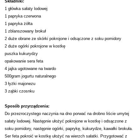
Składniki:
1 główka sałaty lodowej
1 papryka czerwona
1 papryka żółta
1 zblanszowany brokuł
2 duże obrane ze skórki pokrojone i odsączone z soku pomidory
2 duże ogórki pokrojone w kostkę
puszka kukurydzy
opakowanie sera feta
4 jajka ugotowane na twardo
500gram jogurtu naturalnego
3 łyżki majonezu
3 ząbki czosnku
Sposób przyrządzenia:
Do przezroczystego naczynia na dno porwać na drobno liście umytej
sałaty lodowej. Następnie ułożyć pokrojone w kostkę i odsączone z
soku pomidory, następnie ogórki, paprykę, kukurydze, kawałki brokuła.
Ser feta pokroić w kostkę ułożyć na wierzch sałatki. Przygotować z