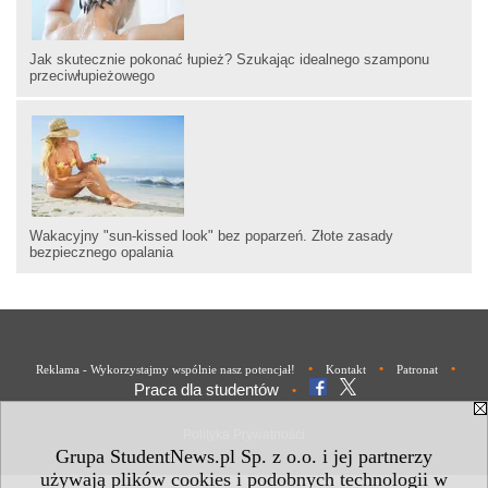
Jak skutecznie pokonać łupież? Szukając idealnego szamponu
przeciwłupieżowego
Wakacyjny "sun-kissed look" bez poparzeń. Złote zasady
bezpiecznego opalania
•
•
•
Reklama - Wykorzystajmy wspólnie nasz potencjał!
Kontakt
Patronat
Praca dla studentów
•
Polityka Prywatności
Grupa StudentNews.pl Sp. z o.o. i jej partnerzy
używają plików cookies i podobnych technologii w