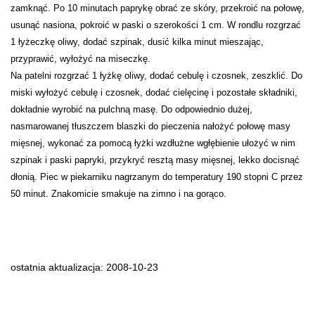
zamknąć. Po 10 minutach paprykę obrać ze skóry, przekroić na połowę,
usunąć nasiona, pokroić w paski o szerokości 1 cm. W rondlu rozgrzać
1 łyżeczkę oliwy, dodać szpinak, dusić kilka minut mieszając,
przyprawić, wyłożyć na miseczkę.
Na patelni rozgrzać 1 łyżkę oliwy, dodać cebulę i czosnek, zeszklić. Do
miski wyłożyć cebulę i czosnek, dodać cielęcinę i pozostałe składniki,
dokładnie wyrobić na pulchną masę. Do odpowiednio dużej,
nasmarowanej tłuszczem blaszki do pieczenia nałożyć połowę masy
mięsnej, wykonać za pomocą łyżki wzdłużne wgłębienie ułożyć w nim
szpinak i paski papryki, przykryć resztą masy mięsnej, lekko docisnąć
dłonią. Piec w piekarniku nagrzanym do temperatury 190 stopni C przez
50 minut. Znakomicie smakuje na zimno i na gorąco.
ostatnia aktualizacja: 2008-10-23