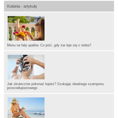
Kobieta - artykuły
Menu na falę upałów. Co jeść, gdy żar leje się z nieba?
Jak skutecznie pokonać łupież? Szukając idealnego szamponu
przeciwłupieżowego