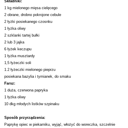
Składniki:
1 kg mielonego mięsa cielęcego
2 obrane, drobno pokrojone cebule
2 łyżki posiekanego czosnku
1 łyżka oliwy
2 szklanki tartej bułki
2 lub 3 jajka
6 łyżek keczupu
1 łyżka musztardy
1,5 łyżeczki soli
1.2 łyżeczki mielonego pieprzu
posiekana bazylia i tymianek, do smaku
Farsz:
1 duża, czerwona papryka
1 łyżka oliwy
10 dkg młodych listków szpinaku
Sposób przyrządzenia:
Paprykę opiec w piekarniku, wyjąć, włożyć do woreczka, szczelnie