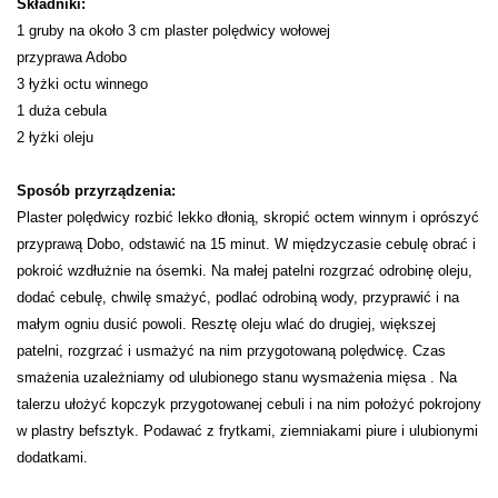
Składniki:
1 gruby na około 3 cm plaster polędwicy wołowej
przyprawa Adobo
3 łyżki octu winnego
1 duża cebula
2 łyżki oleju
Sposób przyrządzenia:
Plaster polędwicy rozbić lekko dłonią, skropić octem winnym i oprószyć
przyprawą Dobo, odstawić na 15 minut. W międzyczasie cebulę obrać i
pokroić wzdłużnie na ósemki. Na małej patelni rozgrzać odrobinę oleju,
dodać cebulę, chwilę smażyć, podlać odrobiną wody, przyprawić i na
małym ogniu dusić powoli. Resztę oleju wlać do drugiej, większej
patelni, rozgrzać i usmażyć na nim przygotowaną polędwicę. Czas
smażenia uzależniamy od ulubionego stanu wysmażenia mięsa . Na
talerzu ułożyć kopczyk przygotowanej cebuli i na nim położyć pokrojony
w plastry befsztyk. Podawać z frytkami, ziemniakami piure i ulubionymi
dodatkami.