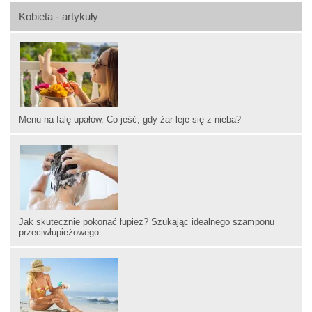
Kobieta - artykuły
Menu na falę upałów. Co jeść, gdy żar leje się z nieba?
Jak skutecznie pokonać łupież? Szukając idealnego szamponu
przeciwłupieżowego