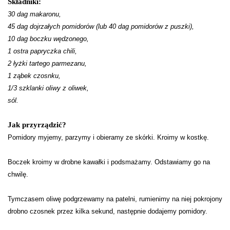
Składniki:
30 dag makaronu,
45 dag dojrzałych pomidorów (lub 40 dag pomidorów z puszki),
10 dag boczku wędzonego,
1 ostra papryczka chili,
2 łyżki tartego parmezanu,
1 ząbek czosnku,
1/3 szklanki oliwy z oliwek,
sól.
Jak przyrządzić?
Pomidory myjemy, parzymy i obieramy ze skórki. Kroimy w kostkę.
Boczek kroimy w drobne kawałki i podsmażamy. Odstawiamy go na
chwilę.
Tymczasem oliwę podgrzewamy na patelni, rumienimy na niej pokrojony
drobno czosnek przez kilka sekund, następnie dodajemy pomidory.