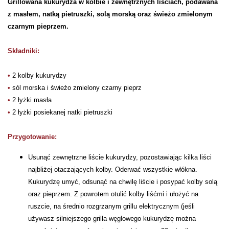
Grillowana kukurydza w kolbie i zewnętrznych liściach, podawana
z masłem, natką pietruszki, solą morską oraz świeżo zmielonym
czarnym pieprzem.
Składniki:
•
2 kolby kukurydzy
•
sól morska i świeżo zmielony czarny pieprz
•
2 łyżki masła
•
2 łyżki posiekanej natki pietruszki
Przygotowanie:
Usunąć zewnętrzne liście kukurydzy, pozostawiając kilka liści
najbliżej otaczających kolby. Oderwać wszystkie włókna.
Kukurydzę umyć, odsunąć na chwilę liście i posypać kolby solą
oraz pieprzem. Z powrotem otulić kolby liśćmi i ułożyć na
ruszcie, na średnio rozgrzanym grillu elektrycznym (jeśli
używasz silniejszego grilla węglowego kukurydzę można