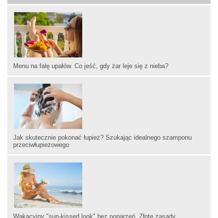
Menu na falę upałów. Co jeść, gdy żar leje się z nieba?
Jak skutecznie pokonać łupież? Szukając idealnego szamponu
przeciwłupieżowego
Wakacyjny "sun-kissed look" bez poparzeń. Złote zasady