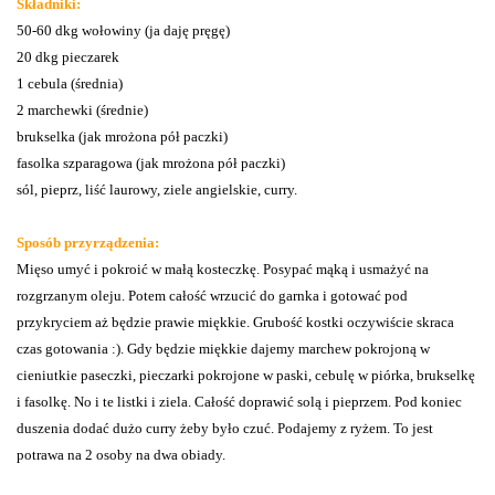
Składniki:
50-60 dkg wołowiny (ja daję pręgę)
20 dkg pieczarek
1 cebula (średnia)
2 marchewki (średnie)
brukselka (jak mrożona pół paczki)
fasolka szparagowa (jak mrożona pół paczki)
sól, pieprz, liść laurowy, ziele angielskie, curry.
Sposób przyrządzenia:
Mięso umyć i pokroić w małą kosteczkę. Posypać mąką i usmażyć na
rozgrzanym oleju. Potem całość wrzucić do garnka i gotować pod
przykryciem aż będzie prawie miękkie. Grubość kostki oczywiście skraca
czas gotowania :). Gdy będzie miękkie dajemy marchew pokrojoną w
cieniutkie paseczki, pieczarki pokrojone w paski, cebulę w piórka, brukselkę
i fasolkę. No i te listki i ziela. Całość doprawić solą i pieprzem. Pod koniec
duszenia dodać dużo curry żeby było czuć. Podajemy z ryżem. To jest
potrawa na 2 osoby na dwa obiady.