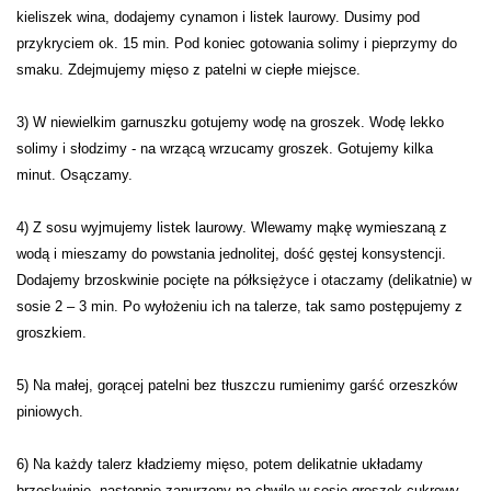
kieliszek wina, dodajemy cynamon i listek laurowy. Dusimy pod
przykryciem ok. 15 min. Pod koniec gotowania solimy i pieprzymy do
smaku. Zdejmujemy mięso z patelni w ciepłe miejsce.
3) W niewielkim garnuszku gotujemy wodę na groszek. Wodę lekko
solimy i słodzimy - na wrzącą wrzucamy groszek. Gotujemy kilka
minut. Osączamy.
4) Z sosu wyjmujemy listek laurowy. Wlewamy mąkę wymieszaną z
wodą i mieszamy do powstania jednolitej, dość gęstej konsystencji.
Dodajemy brzoskwinie pocięte na półksiężyce i otaczamy (delikatnie) w
sosie 2 – 3 min. Po wyłożeniu ich na talerze, tak samo postępujemy z
groszkiem.
5) Na małej, gorącej patelni bez tłuszczu rumienimy garść orzeszków
piniowych.
6) Na każdy talerz kładziemy mięso, potem delikatnie układamy
brzoskwinie, następnie zanurzony na chwilę w sosie groszek cukrowy.