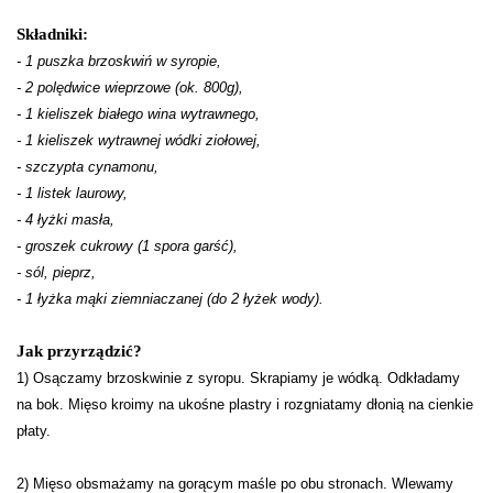
Składniki:
- 1 puszka brzoskwiń w syropie,
- 2 polędwice wieprzowe (ok. 800g),
- 1 kieliszek białego wina wytrawnego,
- 1 kieliszek wytrawnej wódki ziołowej,
- szczypta cynamonu,
- 1 listek laurowy,
- 4 łyżki masła,
- groszek cukrowy (1 spora garść),
- sól, pieprz,
- 1 łyżka mąki ziemniaczanej (do 2 łyżek wody).
Jak przyrządzić?
1) Osączamy brzoskwinie z syropu. Skrapiamy je wódką. Odkładamy
na bok. Mięso kroimy na ukośne plastry i rozgniatamy dłonią na cienkie
płaty.
2) Mięso obsmażamy na gorącym maśle po obu stronach. Wlewamy